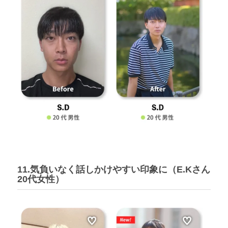
11.気負いなく話しかけやすい印象に（E.Kさん
20代女性）