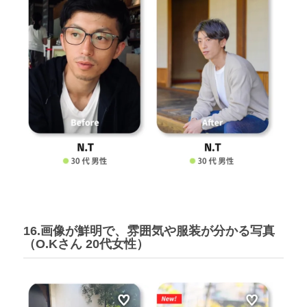
16.画像が鮮明で、雰囲気や服装が分かる写真
（O.Kさん 20代女性）