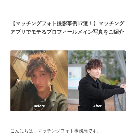
【マッチングフォト撮影事例17選！】マッチング
アプリでモテるプロフィールメイン写真をご紹介
こんにちは、マッチングフォト事務局です。