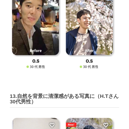
13.自然を背景に清潔感がある写真に（H.Tさん
30代男性）