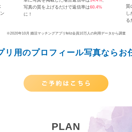
は
質
写真の質を上げるだけで返信率は
60.4%
ン
し
に！
る
※2020年10月 婚活マッチングアプリfeliz会員10万人の利用データから調査
プリ用のプロフィール写真ならお
PLAN