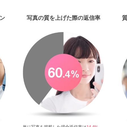
ン
写真の質を上げた際の返信率
単に写真を掲載した場合返信率は
14.4%
、